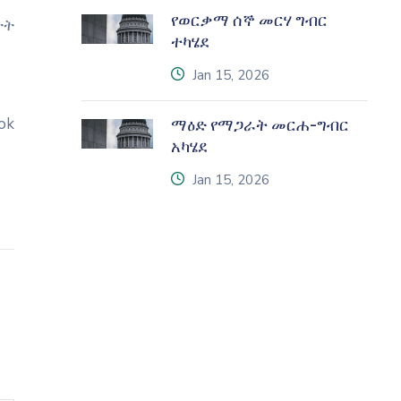
የወርቃማ ሰኞ መርሃ ግብር
ተት
ተካሄደ
icon
Jan 15, 2026
ok
ማዕድ የማጋራት መርሐ-ግብር
አካሄደ
icon
Jan 15, 2026