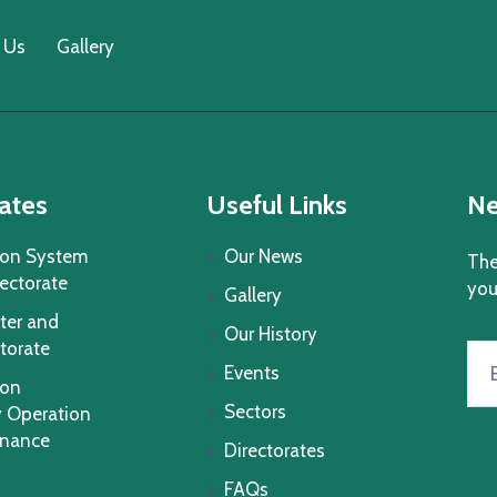
 Us
Gallery
ates
Useful Links
Ne
ion System
Our News
The
rectorate
you
Gallery
ter and
Our History
torate
Events
ion
Sectors
 Operation
enance
Directorates
FAQs