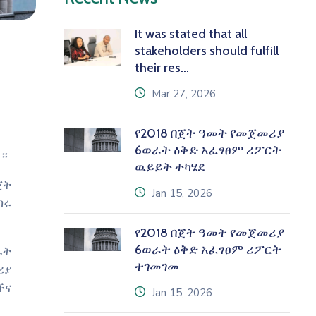
It was stated that all
stakeholders should fulfill
their res...
icon
Mar 27, 2026
የ2018 በጀት ዓመት የመጀመሪያ
6ወራት ዕቅድ አፈፃፀም ሪፖርት
መ።
ዉይይት ተካሄደ
ጀት
icon
Jan 15, 2026
በሩ
የ2018 በጀት ዓመት የመጀመሪያ
6ወራት ዕቅድ አፈፃፀም ሪፖርት
ራት
ተገመገመ
ሪያ
ችና
icon
Jan 15, 2026