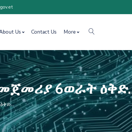
.gov.et
search
About Us
Contact Us
More
የመጀመሪያ 6ወራት ዕቅድ..
ቅድ...