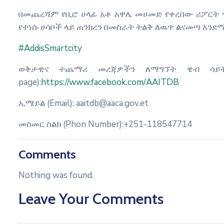
በመጨረሻም የቢሮ ሀላፊ አቶ አዋሌ መሀመድ የቀረበው ሪፖርት ጥ
የተነሱ ሀሳቦች ላይ ጠንክረን በመስራት ትልቅ ለዉጥ ልናመጣ እንደሚ
#AddisSmartcity
ወቅታዊና ተጨማሪ መረጃዎችን ለማግኘት ዌብ ሳይት (
page):
https://www.facebook.com/AAITDB
ኢሜይል (Email): aaitdb@aaca.gov.et
መስመር ስልክ (Phon Number):+251-118547714
Comments
Nothing was found.
Leave Your Comments