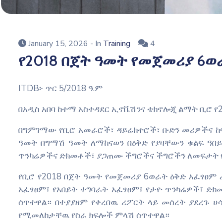
January 15, 2026
- In
Training
4
የ2018 በጀት ዓመት የመጀመሪያ 6ወ
ITDB፦ ጥር 5/2018 ዓ.ም
በአዲስ አበባ ከተማ አስተዳደር ኢኖቬሽንና ቴክኖሎጂ ልማት ቢሮ የ
በግምገማው የቢሮ አመራሮች፣ ዳይሬክተሮች፣ ቡድን መሪዎችና ከፍ
ዓመት በግማሽ ዓመት ለማከናወን በዕቅድ የያዛቸውን ቁልፍ ዓበይ
ጥንካሬዎችና ድክመቶች፣ ያጋጠሙ ችግሮችና ችግሮችን ለመፍታት የተ
የቢሮ የ2018 በጀት ዓመት የመጀመሪያ 6ወራት ዕቅድ አፈፃፀም 
አፈፃፀም፣ የአበይት ተግባራት አፈፃፀም፣ የታዮ ጥንካሬዎች፣ 
ሰጥተዋል። በተያያዘም የቀረበዉ ሪፖርት ላይ መሰረት ያደረጉ 
የሚመለከታቸዉ የስራ ክፍሎች ምላሽ ሰጥተዋል።