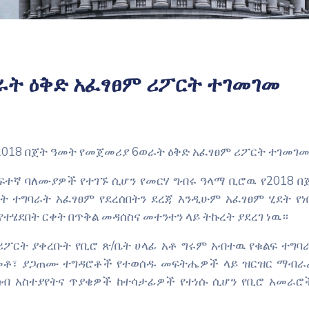
ራት ዕቅድ አፈፃፀም ሪፖርት ተገመገመ
2018 በጀት ዓመት የመጀመሪያ 6ወራት ዕቅድ አፈፃፀም ሪፖርት ተገመገ
ተኛ ባለሙያዎች የተገኙ ሲሆን የመርሃ ግብሩ ዓላማ ቢሮዉ የ2018 በ
ት ተግባራት አፈፃፀም የደረሰበትን ደረጃ እንዲሁም አፈፃፀም ሂደት የነ
ሄደበት ርቀት በጥቅል መዳሰስና መተንተን ላይ ትኩረት ያደረገ ነዉ።
ሪፖርት ያቀረቡት የቢሮ ጽ/ቤት ሀላፊ አቶ ግሩም አብተዉ የቁልፍ ተግባ
ድክመቶ፣ ያጋጠሙ ተግዳሮቶች የተወሰዱ መፍትሔዎች ላይ ዝርዝር ማብራ
ሀሳብ አስተያየትና ጥያቄዎች ከተሳታፊዎች የተነሱ ሲሆን የቢሮ አመራሮ