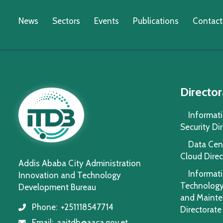
News
Sectors
Events
Publications
Contact
Director
Informat
Security Di
Data Cen
Cloud Direc
Addis Ababa City Administration
Informat
Innovation and Technology
Technology
Development Bureau
and Maint
Phone:
+251118547714
icon
Directorate
Email:
aaitdb@aaca.gov.et
icon