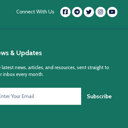
Facebook
message.tele
Twitter
Insta
Yo
Connect With Us
ws & Updates
 latest news, articles, and resources, sent straight to
r inbox every month.
Subscribe