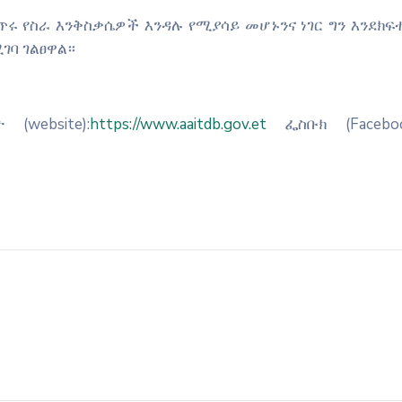
ሩ የስራ እንቅስቃሴዎች እንዳሉ የሚያሳይ መሆኑንና ነገር ግን እንደክፍ
ገባ ገልፀዋል።
website):
https://www.aaitdb.gov.et
ፌስቡክ (Facebo